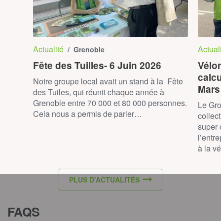
Actualité
Actual
/ Grenoble
Fête des Tuilles- 6 Juin 2026
Vélor
calc
Notre groupe local avait un stand à la Fête
Mars
des Tuiles, qui réunit chaque année à
Grenoble entre 70 000 et 80 000 personnes.
Le Gro
Cela nous a permis de parler…
collec
super 
l’entr
à la v
PLUS D'ACTUALITÉS
FAQS