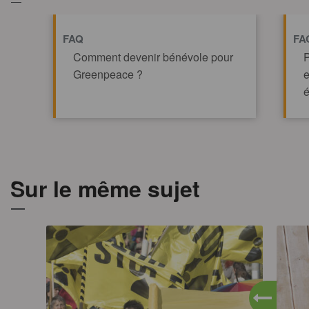
FAQ
FA
Comment devenir bénévole pour
P
Greenpeace ?
e
é
TOUT AFFICHE
Sur le même sujet