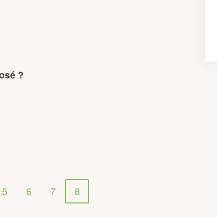
osé ?
5
6
7
8