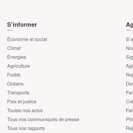
S’informer
Ag
Économie et social
S’a
Climat
Nou
Énergies
Sig
Agriculture
Agi
Forêts
Rej
Océans
Dev
Transports
Fai
Paix et justice
Cré
Toutes nos actus
Fai
Tous nos communiqués de presse
Phi
Tous nos rapports
Rej