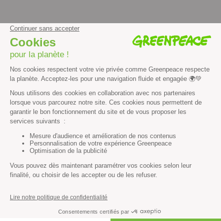
facebook
instagram
youtube
Contenus et propriété intellectuelle
Mentions légales
Politique de confidentialité
Les autres sites de Greenpeace
dans le monde
Cliquez-ici pour modifier vos préférences en matière de cookies
Greenpeace
13 rue d’Enghien
75010 Paris
Tel : 01 80 96 96 96
REP : FR232015_01WLTX
© Greenpeace France 2026