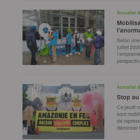
Actualité 
Mobilisa
l'anorma
Selon une
juillet 20
l’empreint
perspecti
Actualité 
Stop au
Ce jeudi m
sont mobil
de représen
dénoncer l