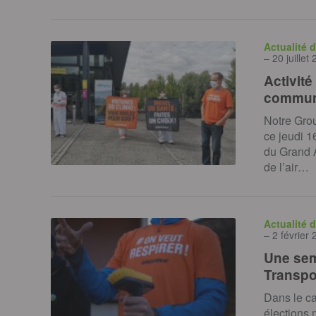
Actualité 
– 20 juillet
Activité
commun
Notre Gro
ce jeudi 1
du Grand A
de l’air…
Actualité 
– 2 février
Une sem
Transpo
Dans le c
élections 