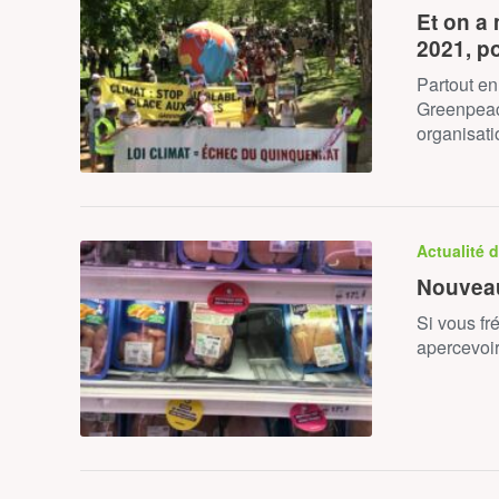
Et on a
2021, p
Partout en
Greenpeac
organisat
Actualité 
Nouveau
Si vous fr
apercevoi