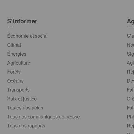
S’informer
Ag
Économie et social
S’a
Climat
Nou
Énergies
Sig
Agriculture
Agi
Forêts
Rej
Océans
Dev
Transports
Fai
Paix et justice
Cré
Toutes nos actus
Fai
Tous nos communiqués de presse
Phi
Tous nos rapports
Rej