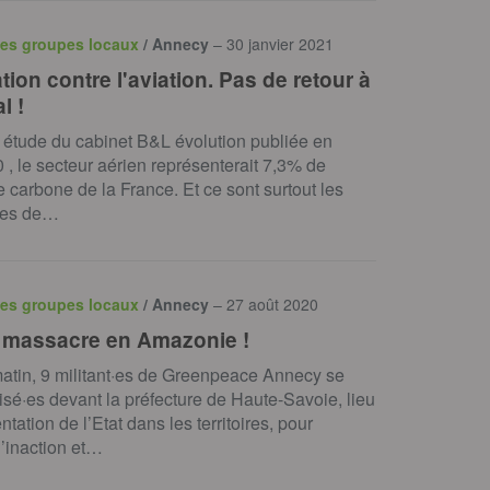
des groupes locaux
/ Annecy
– 30 janvier 2021
tion contre l'aviation. Pas de retour à
l !
 étude du cabinet B&L évolution publiée en
20 , le secteur aérien représenterait 7,3% de
e carbone de la France. Et ce sont surtout les
ves de…
des groupes locaux
/ Annecy
– 27 août 2020
 massacre en Amazonie !
atin, 9 militant·es de Greenpeace Annecy se
isé·es devant la préfecture de Haute-Savoie, lieu
tation de l’Etat dans les territoires, pour
’inaction et…