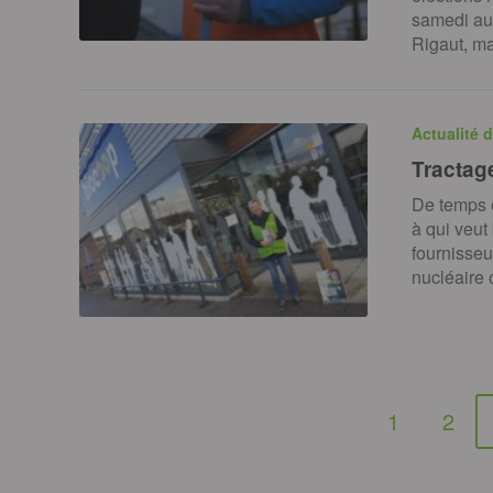
samedi au
Rigaut, ma
Actualité 
Tractage
De temps 
à qui veut
fournisseur
nucléaire
1
2