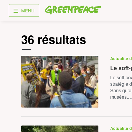
Greenpeace
MENU
36 résultats
Actualité 
Le soft-
Le soft-pow
stratégie d
Sans qu’on
musées,
Actualité 