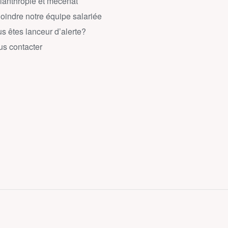
lanthropie et mécénat
oindre notre équipe salariée
s êtes lanceur d’alerte?
s contacter