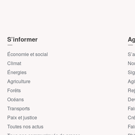
S’informer
Ag
Économie et social
S’a
Climat
Nou
Énergies
Sig
Agriculture
Agi
Forêts
Rej
Océans
Dev
Transports
Fai
Paix et justice
Cré
Toutes nos actus
Fai