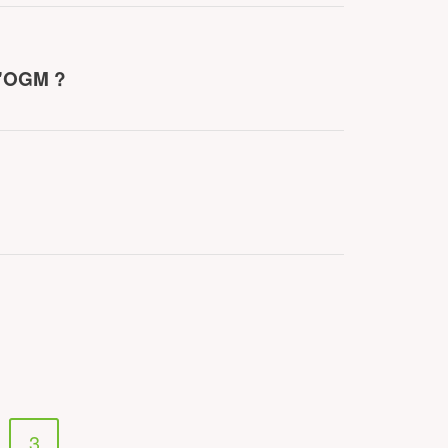
 d'OGM ?
3