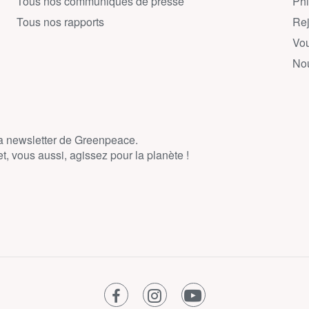
Tous nos communiqués de presse
Phi
Tous nos rapports
Rej
Vou
Nou
la newsletter de Greenpeace.
, vous aussi, agissez pour la planète !
facebook
instagram
youtube