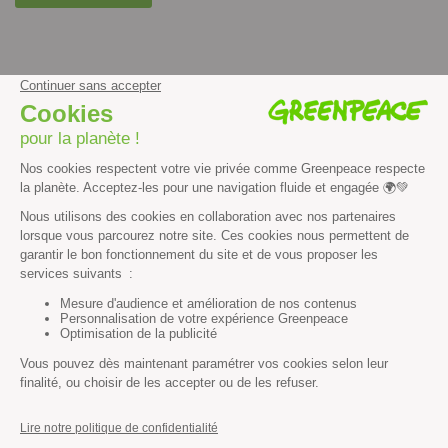
facebook
instagram
youtube
Contenus et propriété intellectuelle
Mentions légales
Politique de confidentialité
Les autres sites de Greenpeace
dans le monde
Cliquez-ici pour modifier vos préférences en matière de cookies
Greenpeace
13 rue d’Enghien
75010 Paris
Tel : 01 80 96 96 96
REP : FR232015_01WLTX