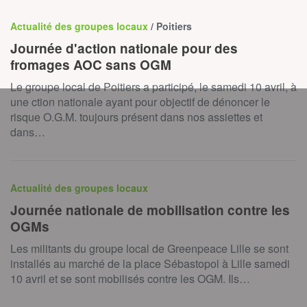
Actualité des groupes locaux
/ Poitiers
Journée d'action nationale pour des
fromages AOC sans OGM
Le groupe local de Poitiers a participé, le samedi 10 avril, à
une ction nationale ayant pour objectif de dénoncer le
risque O.G.M. toujours présent dans nos assiettes et
dans…
Actualité des groupes locaux
Journée nationale de mobilisation contre les
OGMs
Les militants du groupe local de Greenpeace Lille se sont
installés au marché de la place Sébastopol à Lille samedi
10 avril et se sont mobilisés contre les OGM. Ils…