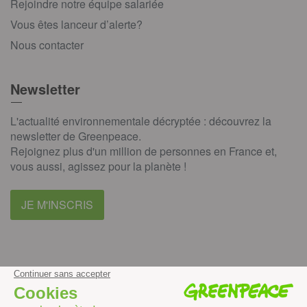
Rejoindre notre équipe salariée
Vous êtes lanceur d’alerte?
Nous contacter
Newsletter
L'actualité environnementale décryptée : découvrez la
newsletter de Greenpeace.
Rejoignez plus d'un million de personnes en France et,
vous aussi, agissez pour la planète !
JE M'INSCRIS
facebook
instagram
youtube