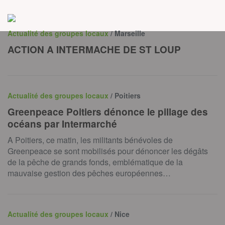
Actualité des groupes locaux
/ Marseille
ACTION A INTERMACHE DE ST LOUP
Actualité des groupes locaux
/ Poitiers
Greenpeace Poitiers dénonce le pillage des
océans par Intermarché
A Poitiers, ce matin, les militants bénévoles de
Greenpeace se sont mobilisés pour dénoncer les dégâts
de la pêche de grands fonds, emblématique de la
mauvaise gestion des pêches européennes…
Actualité des groupes locaux
/ Nice