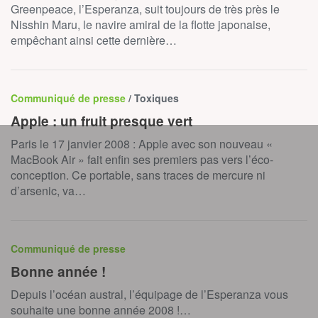
Greenpeace, l’Esperanza, suit toujours de très près le
Nisshin Maru, le navire amiral de la flotte japonaise,
empêchant ainsi cette dernière…
Communiqué de presse
/ Toxiques
Apple : un fruit presque vert
Paris le 17 janvier 2008 : Apple avec son nouveau «
MacBook Air » fait enfin ses premiers pas vers l’éco-
conception. Ce portable, sans traces de mercure ni
d’arsenic, va…
Communiqué de presse
Bonne année !
Depuis l’océan austral, l’équipage de l’Esperanza vous
souhaite une bonne année 2008 !…