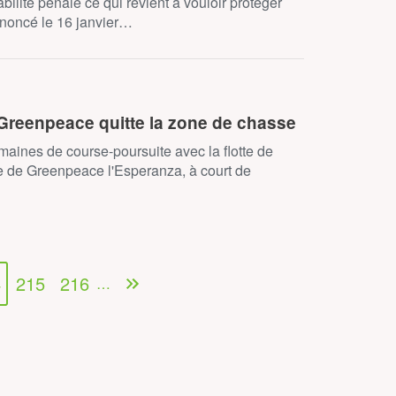
bilité pénale ce qui revient à vouloir protéger
prononcé le 16 janvier…
 Greenpeace quitte la zone de chasse
aines de course-poursuite avec la flotte de
re de Greenpeace l'Esperanza, à court de
4
215
216
…