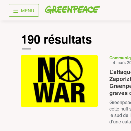
Greenpeace
MENU
190 résultats
Communiq
– 4 mars 2
L’attaqu
Zaporizh
Greenpe
graves 
Greenpeac
cette nuit
le sud de l
d’une cat