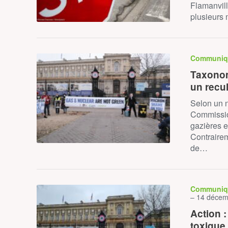
Flamanvill
plusieurs 
Communiq
Taxonom
un recu
Selon un n
Commissio
gazières e
Contrairem
de…
Communiq
– 14 décem
Action :
toxique