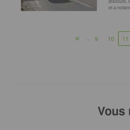
discours, 
et a not
9
10
11
…
Vous 