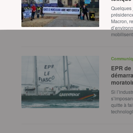
Quelques j
présidenc
Macron, re
d’environn
mobilisen
Communiq
EPR de 
démarr
moratoir
Si l’indus
s’imposan
quitte à fa
technolog