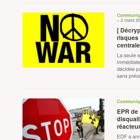
Communiq
– 2 mars 2
[ Décryp
risques
central
La seule s
immédiate 
décidée pa
sans pré
Communiq
EPR de 
disqual
réacteu
EDF a ann