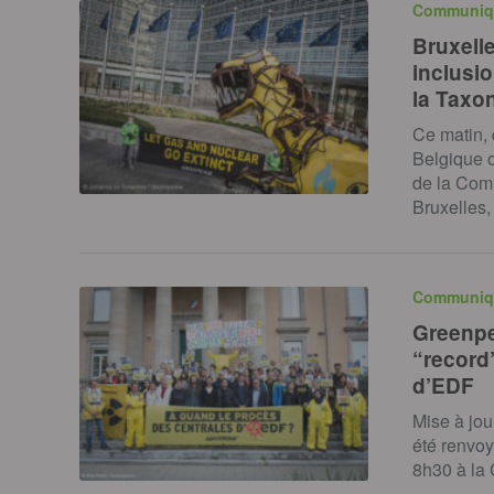
Communiq
Bruxell
inclusio
la Taxo
Ce matin, 
Belgique o
de la Com
Bruxelles,
Communiq
Greenpe
“record”
d’EDF
Mise à jou
été renvoy
8h30 à la