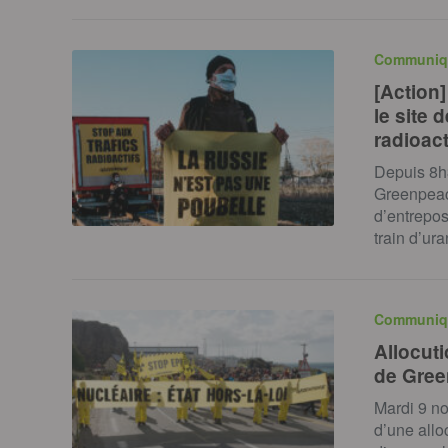
Communiq
[Action
le site
radioact
Depuis 8h3
Greenpeace
d’entrepos
train d’ur
Communiq
Allocuti
de Gree
Mardi 9 n
d’une allo