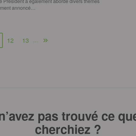
le Président a également abordé divers thèmes
amment annoncé…
12
13
…
n’avez pas trouvé ce qu
cherchiez ?