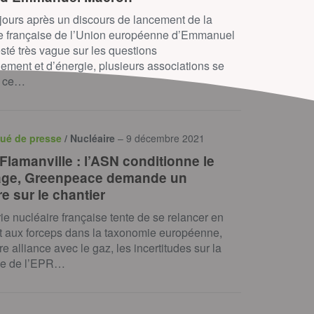
ours après un discours de lancement de la
e française de l’Union européenne d’Emmanuel
sté très vague sur les questions
ement et d’énergie, plusieurs associations se
t ce…
ué de presse
/ Nucléaire
– 9 décembre 2021
Flamanville : l’ASN conditionne le
age, Greenpeace demande un
e sur le chantier
trie nucléaire française tente de se relancer en
t aux forceps dans la taxonomie européenne,
ire alliance avec le gaz, les incertitudes sur la
ie de l’EPR…