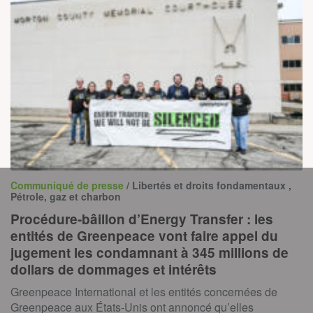
Communiqué de presse
/ Libertés et droits fondamentaux ,
Pétrole, gaz et charbon
Procédure-bâillon d’Energy Transfer : les
entités de Greenpeace vont faire appel du
jugement les condamnant à 345 millions de
dollars de dommages et intérêts
Greenpeace International et les entités concernées de
Greenpeace aux États-Unis ont annoncé qu’elles