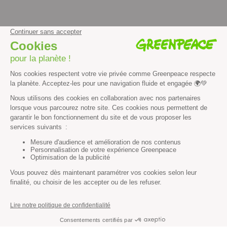
facebook
instagram
youtube
Contenus et propriété intellectuelle
Mentions légales
Politique de confidentialité
Les autres sites de Greenpeace
dans le monde
Cliquez-ici pour modifier vos préférences en matière de cookies
Greenpeace
13 rue d’Enghien
75010 Paris
Tel : 01 80 96 96 96
REP : FR232015_01WLTX